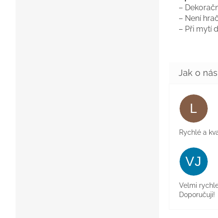
– Dekorační
– Není hrač
– Při mytí
L
Rychlé a kva
VJ
Velmi rychl
Doporučuji!