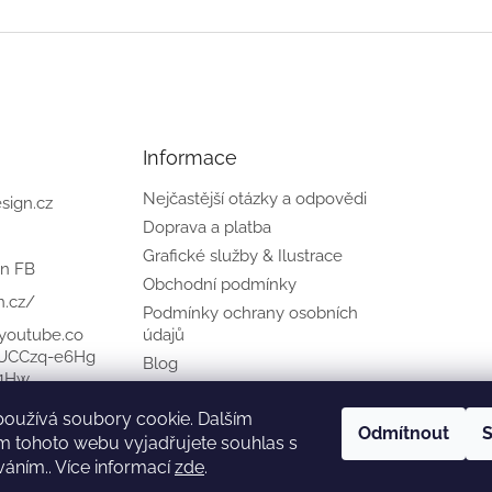
Informace
Nejčastější otázky a odpovědi
sign.cz
Doprava a platba
Grafické služby & Ilustrace
gn FB
Obchodní podmínky
n.cz/
Podmínky ochrany osobních
.youtube.co
údajů
UCCzq-e6Hg
Blog
H1Hw
Formulář pro odstoupení od
smlouvy
používá soubory cookie. Dalším
Odmítnout
S
m tohoto webu vyjadřujete souhlas s
Moje objednávka
váním.. Více informací
zde
.