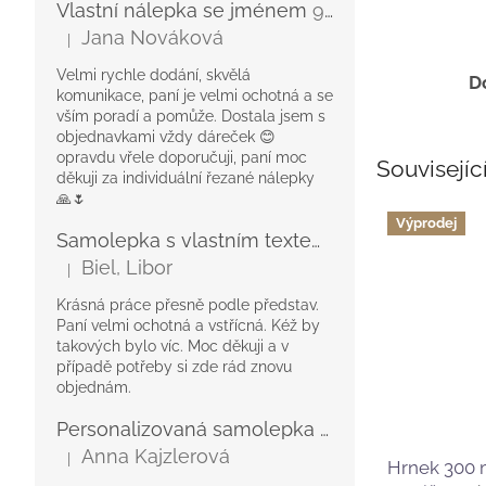
Vlastní nálepka se jménem
9 cm délka, Voděodolná
Jana Nováková
|
Hodnocení produktu je 5 z 5 hvězdiček.
Velmi rychle dodání, skvělá
D
komunikace, paní je velmi ochotná a se
vším poradí a pomůže. Dostala jsem s
objednavkami vždy dáreček 😊
opravdu vřele doporučuji, paní moc
Souvisejíc
děkuji za individuální řezané nálepky
🙏🌷
Výprodej
Samolepka s vlastním textem
Voděodolné
Biel, Libor
|
Hodnocení produktu je 5 z 5 hvězdiček.
Krásná práce přesně podle představ.
Paní velmi ochotná a vstřícná. Kéž by
takových bylo víc. Moc děkuji a v
případě potřeby si zde rád znovu
objednám.
Personalizovaná samolepka pro každou příležitost
Anna Kajzlerová
|
Hodnocení produktu je 5 z 5 hvězdiček.
Hrnek 300 