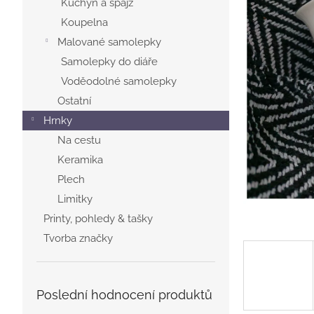
Kuchyň a špajz
n
Koupelna
e
Malované samolepky
l
Samolepky do diáře
Voděodolné samolepky
Ostatní
Hrnky
Na cestu
Keramika
Plech
Limitky
Printy, pohledy & tašky
Tvorba značky
Poslední hodnocení produktů