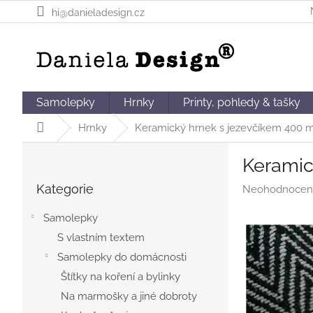
Přejít
hi@danieladesign.cz
na
obsah
Samolepky
Hrnky
Printy, pohledy & tašky
Domů
Hrnky
Keramický hrnek s jezevčíkem 400 m
P
Keramic
o
Přeskočit
s
Kategorie
Průměrné
Neohodnocen
kategorie
t
hodnocení
r
produktu
Samolepky
a
je
S vlastním textem
n
0,0
Samolepky do domácnosti
z
n
5
í
Štítky na koření a bylinky
hvězdiček.
p
Na marmošky a jiné dobroty
a