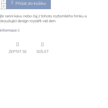
Přidat do košíku
te ranní kávu nebo čaj z tohoto roztomilého hrnku a
kouzlující design rozzářit váš den.
 informace
ZEPTAT SE
SDÍLET