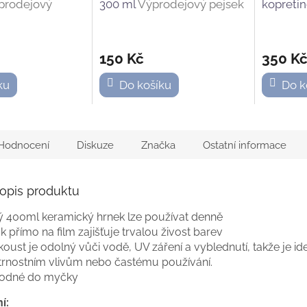
prodejový
300 ml
Výprodejový pejsek
kopreti
slepička
150 Kč
350 K
ku
Do košíku
Do k
Hodnocení
Diskuze
Značka
Ostatní informace
popis produktu
 400ml keramický hrnek lze používat denně
sk přímo na film zajišťuje trvalou živost barev
koust je odolný vůči vodě, UV záření a vyblednutí, takže je i
rnostním vlivům nebo častému používání.
odné do myčky
í: