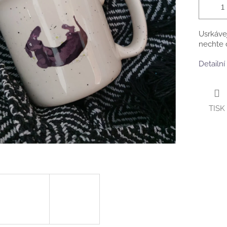
Usrkávej
nechte o
Detailní
TISK