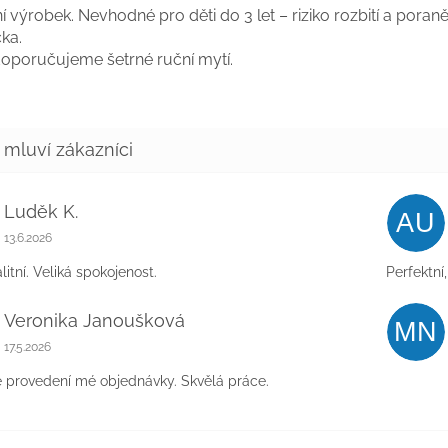
 výrobek. Nevhodné pro děti do 3 let – riziko rozbití a poraně
ka.
 doporučujeme šetrné ruční mytí.
Luděk K.
AU
Hodnocení obchodu je 5 z 5 hvězdiček.
13.6.2026
litní. Veliká spokojenost.
Perfektní
Veronika Janoušková
MN
Hodnocení obchodu je 5 z 5 hvězdiček.
17.5.2026
e provedení mé objednávky. Skvělá práce.