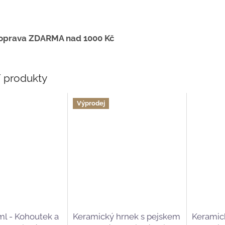
oprava ZDARMA nad 1000 Kč
í produkty
Výprodej
7 cm
ml - Kohoutek a
Keramický hrnek s pejskem
Keramic