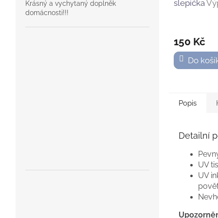
slepička
Vý
Krásný a vychytaný doplněk
domácnosti!!!
kohoutek a 
150 Kč
Do koší
Popis
Detailní 
Pevný
UV ti
UV in
povět
Nevh
Upozorněn