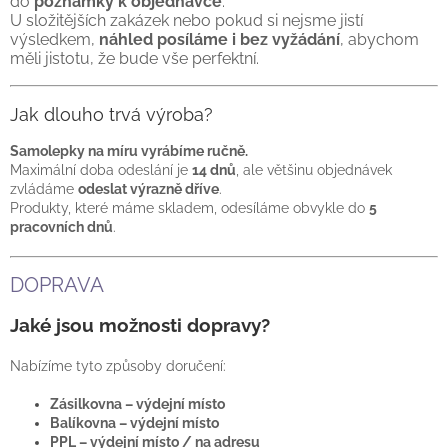
do
poznámky k objednávce
.
U složitějších zakázek nebo pokud si nejsme jistí
výsledkem,
náhled posíláme i bez vyžádání
, abychom
měli jistotu, že bude vše perfektní.
Jak dlouho trvá výroba?
Samolepky na míru vyrábíme ručně.
Maximální doba odeslání je
14 dnů
, ale většinu objednávek
zvládáme
odeslat výrazně dříve
.
Produkty, které máme skladem, odesíláme obvykle do
5
pracovních dnů
.
DOPRAVA
Jaké jsou možnosti dopravy?
Nabízíme tyto způsoby doručení:
Zásilkovna – výdejní místo
Balíkovna – výdejní místo
PPL – výdejní místo / na adresu