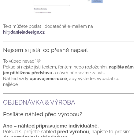
T
ext můžete poslat i dodatečně e-mailem na
hi@danieladesign.cz
Nejsem si jistá, co přesně napsat
To vůbec nevadí 💛
Pokud si nejste jisti textem, fontem nebo rozložením,
napište nám
jen přibližnou představu
a návrh připravíme za vás.
Náhled vždy
upravujeme ručně
, aby výsledek vypadal co
nejlépe.
OBJEDNÁVKA & VÝROBA
Posíláte náhled před výrobou?
Ano – náhled připravujeme individuálně.
Pokud si přejete náhled
před výrobou
, napište to prosím