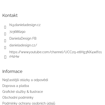
á
p
a
Kontakt
t
í
hi
@
danieladesign.cz
723686290
DanielaDesign FB
danieladesign.cz/
https://www.youtube.com/channel/UCCzq-e6Hg3NX4wlf01
rH1Hw
Informace
Nejčastější otázky a odpovědi
Doprava a platba
Grafické služby & Ilustrace
Obchodní podmínky
Podmínky ochrany osobních údajů