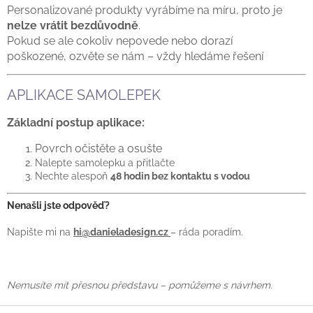
Personalizované produkty vyrábíme na míru,
proto je
nelze vrátit bezdůvodně
.
Pokud se ale cokoliv nepovede nebo dorazí
poškozené,
ozvěte se nám
– vždy hledáme řešení
APLIKACE SAMOLEPEK
Základní postup aplikace:
Povrch očistěte a osušte
Nalepte samolepku a přitlačte
Nechte alespoň
48 hodin bez kontaktu s vodou
Nenašli jste odpověď?
Napište mi na
hi@danieladesign.cz
– ráda poradím.
Nemusíte mít přesnou představu – pomůžeme s návrhem.
Z