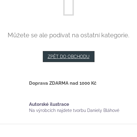
Můžete se ale podívat na ostatní kategorie.
ZPĚT DO OBCHODU
Doprava ZDARMA nad 1000 Kč
Autorské ilustrace
Na výrobcích najdete tvorbu Daniely Bláhové
Z
á