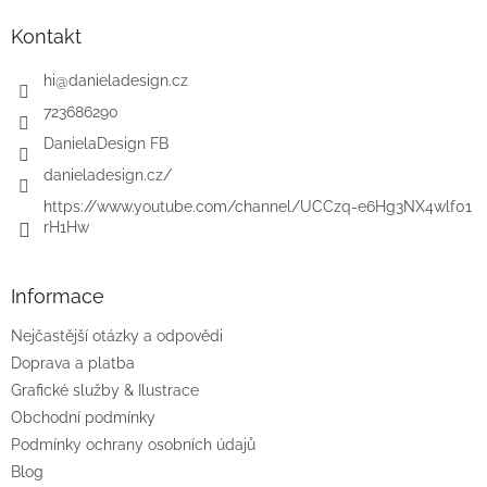
p
a
Kontakt
t
í
hi
@
danieladesign.cz
723686290
DanielaDesign FB
danieladesign.cz/
https://www.youtube.com/channel/UCCzq-e6Hg3NX4wlf01
rH1Hw
Informace
Nejčastější otázky a odpovědi
Doprava a platba
Grafické služby & Ilustrace
Obchodní podmínky
Podmínky ochrany osobních údajů
Blog