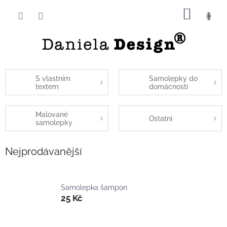
Přejít
NÁKUP
na
obsah
KOŠÍK
S vlastním
Samolepky do
textem
domácnosti
Malované
Ostatní
samolepky
Nejprodávanější
Samolepka šampon
25 Kč