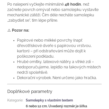
Po nalepení vyčkejte minimálně
48 hodin
, než
začnete povrch omývat nebo samolepku vystavíte
mechanické zátěži. Čím déle necháte samolepku
„zabydlet se“, tím lépe přilne.
⚠️
Pozor na:
Papírové nebo měkké povrchy (např.
dřevotřískové dveře s papírovou vrstvou,
karton) – při odstraňování může dojít k
poškození podkladu.
Hrubé omítky, latexové nátěry a vlhké zdi –
nedoporučujeme, lepidlo na takových místech
nedrží spolehlivě.
Dekorační výrobek. Není určeno jako hračka.
Doplňkové parametry
Kategorie
:
Samolepky s vlastním textem
6 nebo 12 cm. Uvedený rozměr je šířka