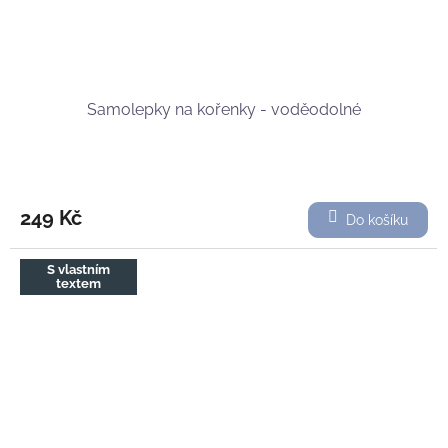
Samolepky na kořenky - voděodolné
249 Kč
Do košíku
S vlastním
textem