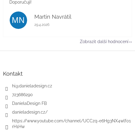
Doporučuji!
Martin Navrátil
MN
Hodnocení obchodu je 5 z 5 hvězdiček.
29.4.2026
Zobrazit další hodnocení
Z
á
p
a
Kontakt
t
í
hi
@
danieladesign.cz
723686290
DanielaDesign FB
danieladesign.cz/
https://www.youtube.com/channel/UCCzq-e6Hg3NX4wlf01
rH1Hw