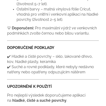
(životnost 5–7 let).
Ostatní barvy – matná vinylová fólie Cricut,
vhodná pro vnitřní i venkovní aplikaci na hladké
povrchy (životnost 2–5 let).
💡
Doporučení:
Pro maximální výdrž ve venkovních
podmínkách zvolte černou nebo bílou variantu.
DOPORUČENÉ PODKLADY
✔️ Hladké a čisté povrchy – sklo, lakované dřevo,
kov, hladké plasty, keramika
✔️ Suché a rovné podklady, které nebyly nedávno
natřeny nebo opatřeny odpuzujícím nátěrem
UPOZORNĚNÍ K POUŽITÍ
Pro nejlepší výsledek doporučujeme aplikaci
na
hladké, čisté a suché povrchy
.