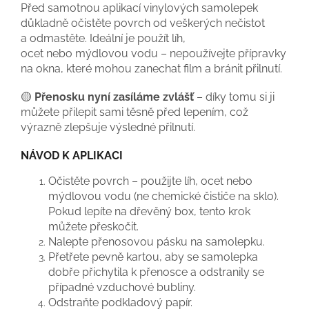
Před samotnou aplikací vinylových samolepek
důkladně očistěte povrch od veškerých nečistot
a odmastěte. Ideální je použít líh,
ocet nebo mýdlovou vodu – nepoužívejte přípravky
na okna, které mohou zanechat film a bránit přilnutí.
🟡
Přenosku nyní zasíláme zvlášť
– díky tomu si ji
můžete přilepit sami těsně před lepením, což
výrazně zlepšuje výsledné přilnutí.
NÁVOD K APLIKACI
Očistěte povrch – použijte líh, ocet nebo
mýdlovou vodu (ne chemické čističe na sklo).
Pokud lepíte na dřevěný box, tento krok
můžete přeskočit.
Nalepte přenosovou pásku na samolepku.
Přetřete pevně kartou, aby se samolepka
dobře přichytila k přenosce a odstranily se
případné vzduchové bubliny.
Odstraňte podkladový papír.