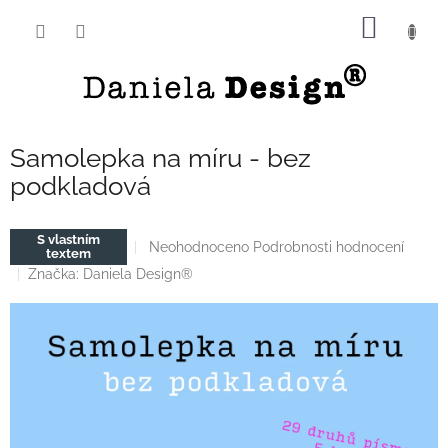
Přejít
NÁKUP
na
obsah
KOŠÍK
Samolepka na míru - bez
podkladová
S vlastním
Průměrné
Neohodnoceno
Podrobnosti hodnocení
textem
hodnocení
Značka:
Daniela Design®
produktu
je
0,0
z
5
hvězdiček.