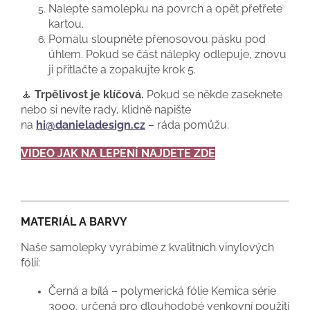
Nalepte samolepku na povrch a opět přetřete
kartou.
Pomalu sloupněte přenosovou pásku pod
úhlem. Pokud se část nálepky odlepuje, znovu
ji přitlačte a zopakujte krok 5.
🧘
Trpělivost je klíčová.
Pokud se někde zaseknete
nebo si nevíte rady, klidně napište
na
hi@danieladesign.cz
– ráda pomůžu.
VIDEO JAK NA LEPENÍ NAJDETE ZDE
MATERIÁL A BARVY
Naše samolepky vyrábíme z kvalitních vinylových
fólií:
Černá a bílá – polymerická fólie Kemica série
3000, určená pro dlouhodobé venkovní použití