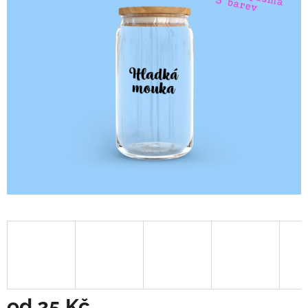
od
25 Kč