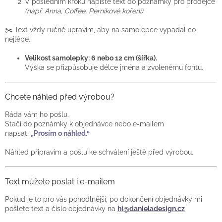
V posledním kroku napište text do poznámky pro prodejce
(např. Anna, Coffee, Perníkové koření)
✂️ Text vždy ručně upravím, aby na samolepce vypadal co
nejlépe.
Velikost samolepky: 6 nebo 12 cm (šířka).
Výška se přizpůsobuje délce jména a zvolenému fontu.
Chcete náhled před výrobou?
Ráda vám ho pošlu.
Stačí do poznámky k objednávce nebo e-mailem
napsat:
„Prosím o náhled.“
Náhled připravím a pošlu ke schválení ještě před výrobou.
Text můžete poslat i e-mailem
Pokud je to pro vás pohodlnější, po dokončení objednávky mi
pošlete text a číslo objednávky na
hi@danieladesign.cz