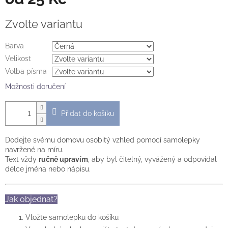
Měrná
Zvolte variantu
cena:
Barva
Velikost
Volba písma
Možnosti doručení
Přidat do košíku
Dodejte svému domovu osobitý vzhled pomocí samolepky
navržené na míru.
Text vždy
ručně upravím
, aby byl čitelný, vyvážený a odpovídal
délce jména nebo nápisu.
Jak objednat?
Vložte samolepku do košíku