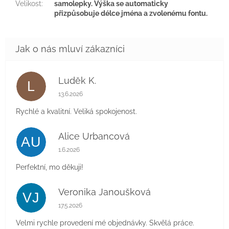
Velikost
:
samolepky. Výška se automaticky
přizpůsobuje délce jména a zvolenému fontu.
Luděk K.
L
Hodnocení obchodu je 5 z 5 hvězdiček.
13.6.2026
Rychlé a kvalitní. Veliká spokojenost.
Alice Urbancová
AU
Hodnocení obchodu je 5 z 5 hvězdiček.
1.6.2026
Perfektní, mo děkuji!
Veronika Janoušková
VJ
Hodnocení obchodu je 5 z 5 hvězdiček.
17.5.2026
Velmi rychle provedení mé objednávky. Skvělá práce.