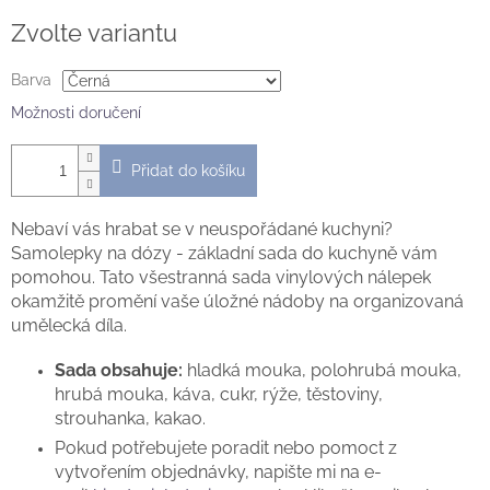
Měrná
Zvolte variantu
cena:
Barva
Možnosti doručení
Přidat do košíku
Nebaví vás hrabat se v neuspořádané kuchyni?
Samolepky na dózy - základní sada do kuchyně vám
pomohou. Tato všestranná sada vinylových nálepek
okamžitě promění vaše úložné nádoby na organizovaná
umělecká díla.
Sada obsahuje:
hladká mouka, polohrubá mouka,
hrubá mouka, káva, cukr, rýže, těstoviny,
strouhanka, kakao.
Pokud potřebujete poradit nebo pomoct z
vytvořením objednávky, napište mi na e-