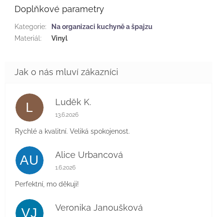
Doplňkové parametry
Kategorie
:
Na organizaci kuchyně a špajzu
Materiál
:
Vinyl
Luděk K.
L
Hodnocení obchodu je 5 z 5 hvězdiček.
13.6.2026
Rychlé a kvalitní. Veliká spokojenost.
Alice Urbancová
AU
Hodnocení obchodu je 5 z 5 hvězdiček.
1.6.2026
Perfektní, mo děkuji!
Veronika Janoušková
VJ