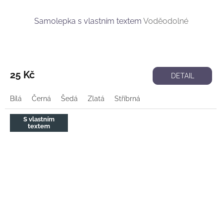
Samolepka s vlastním textem
Voděodolné
Průměrné
hodnocení
produktu
25 Kč
DETAIL
je
4,7
Bílá
Černá
Šedá
Zlatá
Stříbrná
z
5
hvězdiček.
S vlastním
textem