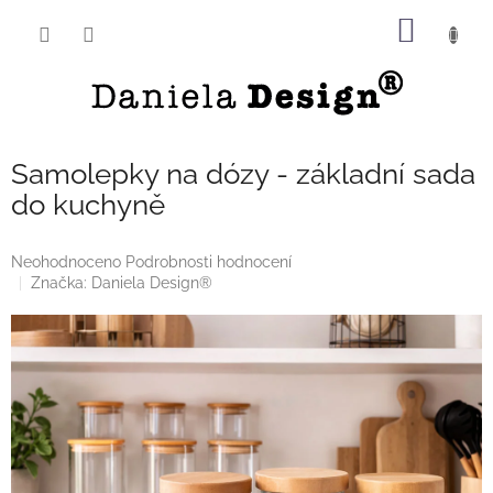
Přejít
NÁKUP
na
obsah
KOŠÍK
Samolepky na dózy - základní sada
do kuchyně
Průměrné
Neohodnoceno
Podrobnosti hodnocení
hodnocení
Značka:
Daniela Design®
produktu
je
0,0
z
5
hvězdiček.