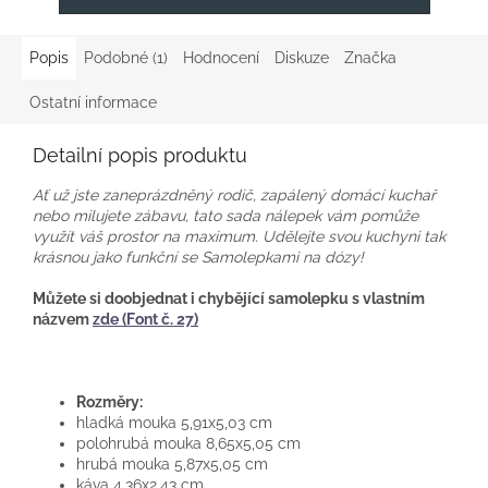
Popis
Podobné (1)
Hodnocení
Diskuze
Značka
Ostatní informace
Detailní popis produktu
Ať už jste zaneprázdněný rodič, zapálený domácí kuchař
nebo milujete zábavu, tato sada nálepek vám pomůže
využít váš prostor na maximum. Udělejte svou kuchyni tak
krásnou jako funkční se Samolepkami na dózy!
Můžete si doobjednat i chybějící samolepku s vlastním
názvem
zde (Font č. 27)
Rozměry:
hladká mouka 5,91x5,03 cm
polohrubá mouka 8,65x5,05 cm
hrubá mouka 5,87x5,05 cm
káva 4,36x2,43 cm