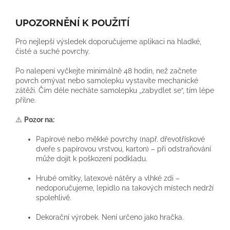
UPOZORNĚNÍ K POUŽITÍ
Pro nejlepší výsledek doporučujeme aplikaci na hladké,
čisté a suché povrchy.
Po nalepení vyčkejte minimálně 48 hodin, než začnete
povrch omývat nebo samolepku vystavíte mechanické
zátěži. Čím déle necháte samolepku „zabydlet se“, tím lépe
přilne.
⚠️
Pozor na:
Papírové nebo měkké povrchy (např. dřevotřískové
dveře s papírovou vrstvou, karton) – při odstraňování
může dojít k poškození podkladu.
Hrubé omítky, latexové nátěry a vlhké zdi –
nedoporučujeme, lepidlo na takových místech nedrží
spolehlivě.
Dekorační výrobek. Není určeno jako hračka.