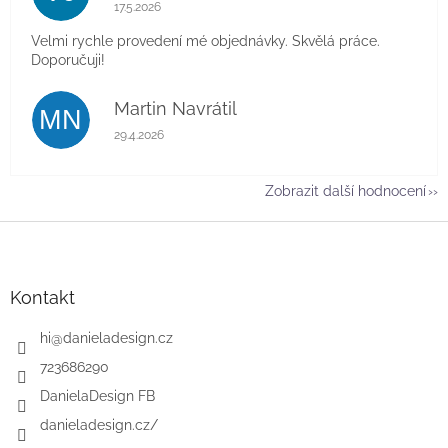
Hodnocení obchodu je 5 z 5 hvězdiček.
17.5.2026
Velmi rychle provedení mé objednávky. Skvělá práce.
Doporučuji!
Martin Navrátil
MN
Hodnocení obchodu je 5 z 5 hvězdiček.
29.4.2026
Zobrazit další hodnocení
Z
á
p
a
Kontakt
t
í
hi
@
danieladesign.cz
723686290
DanielaDesign FB
danieladesign.cz/