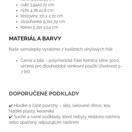
cukr 3,94x2,72 cm
rýže 4,78 x2,8 cm
těstoviny 7,6 x 2,72 cm
strouhanka 9,7x2,79 cm
kakao 5,31x 2,54 cm
MATERIÁL A BARVY
Naše samolepky vyrábíme z kvalitních vinylových fólií:
Černá a bílá – polymerická fólie Kemica série 3000,
určená pro dlouhodobé venkovní použití (životnost 5–
7 let)
DOPORUČENÉ PODKLADY
✔️ Hladké a čisté povrchy – sklo, lakované dřevo, kov,
hladké plasty, keramika
✔️ Suché a rovné podklady, které nebyly nedávno natřeny
nebo opatřeny odpuzujícím nátěrem