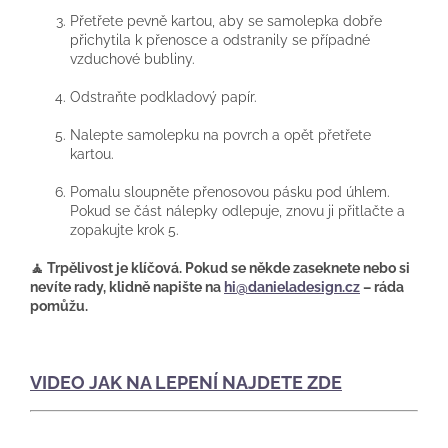
Přetřete pevně kartou, aby se samolepka dobře
přichytila k přenosce a odstranily se případné
vzduchové bubliny.
Odstraňte podkladový papír.
Nalepte samolepku na povrch a opět přetřete
kartou.
Pomalu sloupněte přenosovou pásku pod úhlem.
Pokud se část nálepky odlepuje, znovu ji přitlačte a
zopakujte krok 5.
🧘 Trpělivost je klíčová. Pokud se někde zaseknete nebo si
nevíte rady, klidně napište na
hi@danieladesign.cz
– ráda
pomůžu.
VIDEO JAK NA LEPENÍ NAJDETE ZDE