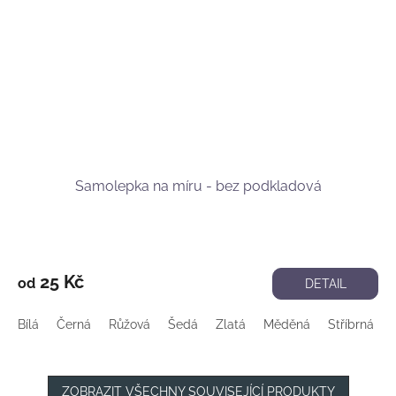
Samolepka na míru - bez podkladová
25 Kč
od
DETAIL
Bílá
Černá
Růžová
Šedá
Zlatá
Měděná
Stříbrná
ZOBRAZIT VŠECHNY SOUVISEJÍCÍ PRODUKTY