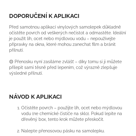
DOPORUČENÍ K APLIKACI
Před samotnou aplikací vinylových samolepek důkladně
očistěte povrch od veškerých nečistot a odmastěte. Ideální
je použít líh, ocet nebo mýdlovou vodu – nepoužívejte
přípravky na okna, které mohou zanechat film a bránit
přilnutí.
🟡 Přenosku nyní zasíláme zvlášť – díky tomu si ji můžete
přilepit sami těsně před lepením, což výrazně zlepšuje
výsledné přilnutí.
NÁVOD K APLIKACI
Očistěte povrch – použijte líh, ocet nebo mýdlovou
vodu (ne chemické čističe na sklo). Pokud lepíte na
dřevěný box, tento krok můžete přeskočit.
Nalepte přenosovou pásku na samolepku.