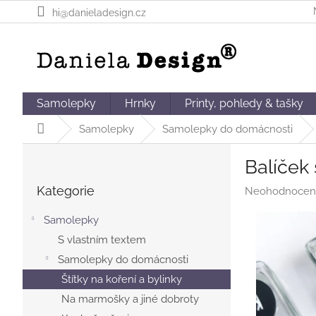
Přejít
hi@danieladesign.cz
na
obsah
Samolepky
Hrnky
Printy, pohledy & tašky
Domů
Samolepky
Samolepky do domácnosti
P
Balíček 
o
Přeskočit
s
Kategorie
Průměrné
Neohodnocen
kategorie
t
hodnocení
r
produktu
Samolepky
a
je
S vlastním textem
n
0,0
Samolepky do domácnosti
z
n
5
í
Štítky na koření a bylinky
hvězdiček.
p
Na marmošky a jiné dobroty
a