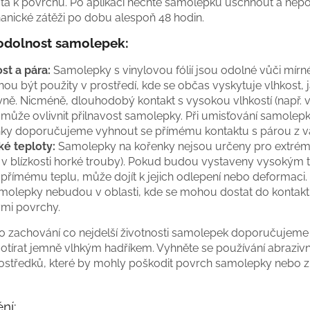
utá k povrchu. Po aplikaci nechte samolepku uschnout a nepo
nické zátěži po dobu alespoň 48 hodin.
 odolnost samolepek:
st a pára:
Samolepky s vinylovou fólií jsou odolné vůči mír
ou být použity v prostředí, kde se občas vyskytuje vlhkost, 
ně. Nicméně, dlouhodobý kontakt s vysokou vlhkostí (např. v 
 může ovlivnit přilnavost samolepky. Při umisťování samolep
ky doporučujeme vyhnout se přímému kontaktu s párou z va
é teploty:
Samolepky na kořenky nejsou určeny pro extrémn
. v blízkosti horké trouby). Pokud budou vystaveny vysokým
přímému teplu, může dojít k jejich odlepení nebo deformaci. U
molepky nebudou v oblasti, kde se mohou dostat do kontakt
mi povrchy.
o zachování co nejdelší životnosti samolepek doporučujeme 
 otírat jemně vlhkým hadříkem. Vyhněte se používání abraziv
prostředků, které by mohly poškodit povrch samolepky nebo zp
ní: