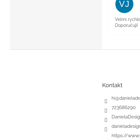
VJ
Velmi rychl
Doporučuji!
Z
á
p
a
t
Kontakt
í
hi
@
danielade
723686290
DanielaDesi
danieladesig
https://www