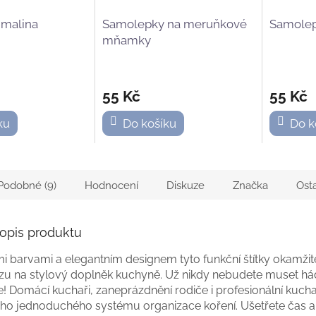
malina
Samolepky na meruňkové
Samolep
mňamky
55 Kč
55 Kč
ku
Do košíku
Do k
Podobné (9)
Hodnocení
Diskuze
Značka
Ost
popis produktu
i barvami a elegantním designem tyto funkční štítky okamži
u na stylový doplněk kuchyně. Už nikdy nebudete muset há
e! Domácí kuchaři, zaneprázdnění rodiče i profesionální kuc
šeho jednoduchého systému organizace koření. Ušetřete čas a 