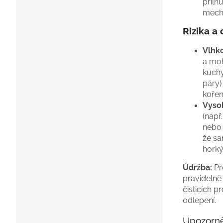
přiln
mecha
Rizika a
Vlhko
a moh
kuchy
páry)
kořen
Vysok
(např
nebo 
že sa
horký
Údržba:
Pr
pravidelně
čisticích 
odlepení.
Upozorně