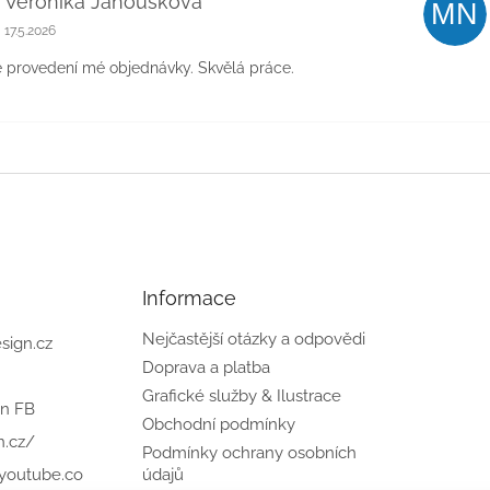
Veronika Janoušková
MN
Hodnocení obchodu je 5 z 5 hvězdiček.
17.5.2026
e provedení mé objednávky. Skvělá práce.
Informace
Nejčastější otázky a odpovědi
sign.cz
Doprava a platba
Grafické služby & Ilustrace
gn FB
Obchodní podmínky
n.cz/
Podmínky ochrany osobních
.youtube.co
údajů