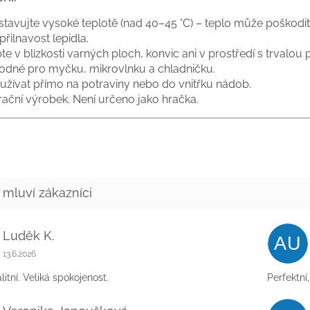
tavujte vysoké teplotě (nad 40–45 °C)
– teplo může poškodit
 přilnavost lepidla.
te v blízkosti varných ploch, konvic ani v prostředí s trvalou 
dné pro myčku, mikrovlnku a chladničku.
žívat přímo na potraviny nebo do vnitřku nádob.
ační výrobek. Není určeno jako hračka.
Luděk K.
AU
Hodnocení obchodu je 5 z 5 hvězdiček.
13.6.2026
litní. Veliká spokojenost.
Perfektní