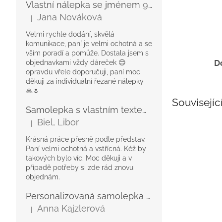
Vlastní nálepka se jménem
9 cm délka, Voděodolná
Jana Nováková
|
Hodnocení produktu je 5 z 5 hvězdiček.
Velmi rychle dodání, skvělá
komunikace, paní je velmi ochotná a se
vším poradí a pomůže. Dostala jsem s
D
objednavkami vždy dáreček 😊
opravdu vřele doporučuji, paní moc
děkuji za individuální řezané nálepky
🙏🌷
Souvisejíc
Samolepka s vlastním textem
Voděodolné
Biel, Libor
|
Hodnocení produktu je 5 z 5 hvězdiček.
Krásná práce přesně podle představ.
Paní velmi ochotná a vstřícná. Kéž by
takových bylo víc. Moc děkuji a v
případě potřeby si zde rád znovu
objednám.
Personalizovaná samolepka pro každou příležitost
Anna Kajzlerová
|
Hodnocení produktu je 5 z 5 hvězdiček.