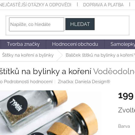
NEJČASTĚJŠÍ OTÁZKY A ODPOVĚDI
DOPRAVA A PLATBA
HLEDAT
Tvorba značky
Hodnocení obchodu
Samolepky 
Štítky na koření a bylinky
Balíček štítků na bylinky a koření
štítků na bylinky a koření
Voděodoln
o
Podrobnosti hodnocení
Značka:
Daniela Design®
199
Měrná
Zvolt
cena:
Barva