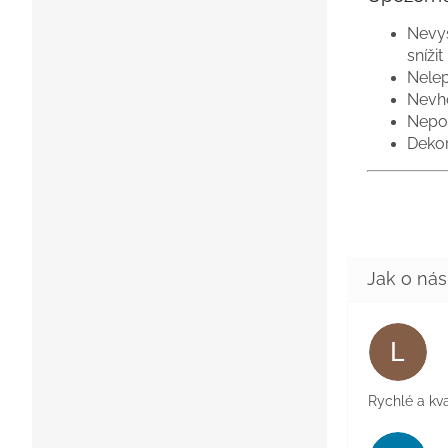
Nevys
snížit
Nelep
Nevho
Nepou
Dekor
L
Rychlé a kva