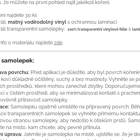
, že můžete na první pohled najít jakékoli koření.
ení najdete 30 ks
iál:
matný voděodolný vinyl
s ochrannou laminací
iál transparentní samolepky:
s
100% transparentní vinylové fólie
lam
info o materiálu najdete
zde
 samolepek:
ava povrchu:
Před aplikací je důležité, aby byl povrch kořenky
, kov) důkladně očištěný, suchý a bez mastnoty. Vyhněte se po
cích prostředků, které mohou zanechat zbytky. Doporučujeme
aci v čistém prostředí, aby se minimalizoval kontakt s prache
ovlivnit přilnavost samolepky.
ace:
Samolepku opatrně umístěte na připravený povrch. Bě
ace transparentních samolepek se vyhněte přímému kontaktu
lovou stranou samolepky, aby nedošlo k otiskům prstů. Sam
pte na místo, kam chcete, aby pevně přilnula.
ní úprava:
Jakmile je samolepka na místě, ujistěte se, že je d