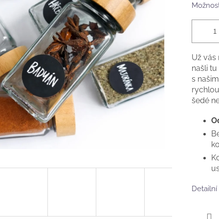
Možnost
Už vás 
našli t
s našim
rychlou 
šedé ne
Od
Be
k
Ko
u
Detailní