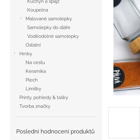
Kuchyň a špajz
n
Koupelna
e
Malované samolepky
l
Samolepky do diáře
Voděodolné samolepky
Ostatní
Hrnky
Na cestu
Keramika
Plech
Limitky
Printy, pohledy & tašky
Tvorba značky
Poslední hodnocení produktů