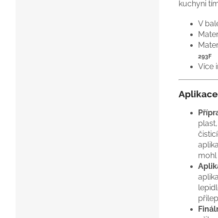
kuchyni tím
V bal
Mater
Mater
293F
Více 
Aplikace
Přípr
plast
čisti
aplik
mohl 
Aplik
aplik
lepid
přile
Finál