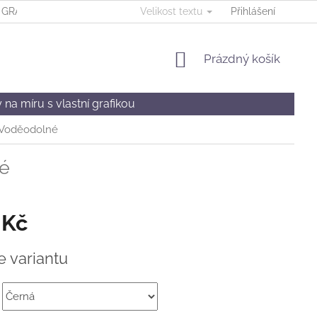
GRAFICKÉ SLUŽBY & ILUSTRACE
Velikost textu
OBCHODNÍ PODMÍNKY
Přihlášení
NÁKUPNÍ
Prázdný košík
KOŠÍK
na míru s vlastní grafikou
Voděodolné
é
 Kč
e variantu