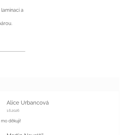
 laminaci a
párou.
Alice Urbancová
Hodnocení obchodu je 5 z 5 hvězdiček.
1.6.2026
, mo děkuji!