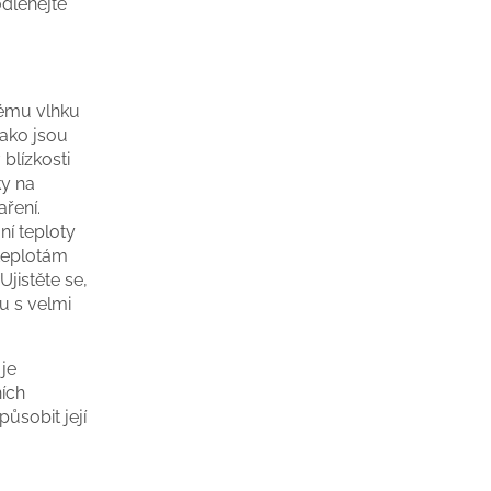
dléhejte
nému vlhku
jako jsou
blízkosti
ky na
ření.
í teploty
 teplotám
jistěte se,
u s velmi
je
ních
ůsobit její