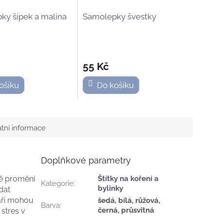
ky šípek a malina
Samolepky švestky
55 Kč
ošíku
Do košíku
atní informace
Doplňkové parametry
tě promění
Štítky na koření a
Kategorie
:
bylinky
dat
haři mohou
šedá, bílá, růžová,
Barva
:
černá, průsvitná
stres v