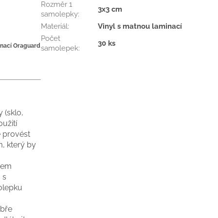
Rozměr 1
3x3 cm
samolepky
:
Materiál
:
Vinyl s matnou laminací
Počet
30 ks
inací Oraguard
samolepek
:
 (sklo,
užití
 provést
m, který by
hem
 s
olepku
obře