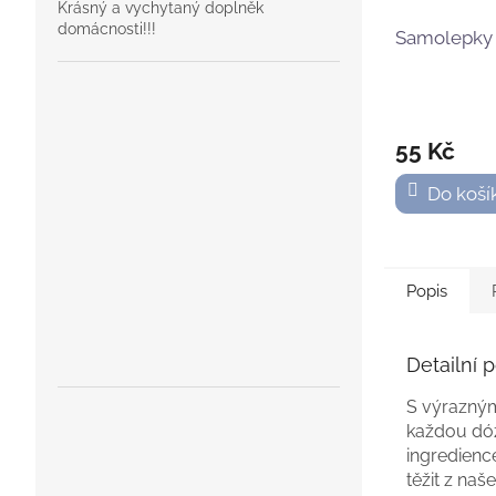
Krásný a vychytaný doplněk
domácnosti!!!
Samolepky 
55 Kč
Do koší
Popis
Detailní 
S výrazným
každou dóz
ingredienc
těžit z na