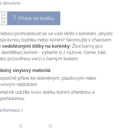
i doručení
Přidat do košíku
nebaví prohrabávat se ve vaší skříni s kořením, abyste
u správnou bylinku nebo koření? Skoncujte s chaosem
i
vodotěsnými štítky na kořenky
! Živé barvy pro
identifikaci koření - vyberte si z růžové, černé, bílé,
bo průsvitnou verzi s černým textem.
olný vinylový materiál
zpečně přilne ke skleněným, plastovým nebo
ovovým nádobám
nečně udržíte svou sbírku koření úhlednou a
spořádanou.
 informace